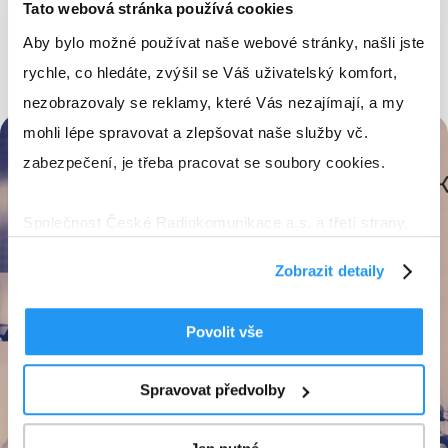
Tato webová stránka používá cookies
Aby bylo možné používat naše webové stránky, našli jste
Karel Hubáček 100 - fotogalerie
rychle, co hledáte, zvýšil se Váš uživatelský komfort,
nezobrazovaly se reklamy, které Vás nezajímají, a my
mohli lépe spravovat a zlepšovat naše služby vč.
zabezpečení, je třeba pracovat se soubory cookies.
Společnost České Radiokomunikace a.s. a třetí strany,
jako jsou její externí poskytovatelé služeb a dodavatelé,
Zobrazit detaily
používají soubory cookies k ukládání informací a k
přístupu k nim v souvislosti s poskytováním, údržbou a
Povolit vše
zdokonalováním svých služeb a zobrazované reklamy,
zejména je využíváme k poskytování a zabezpečení
Spravovat předvolby
svých služeb, k analýze a vylepšování jejich výkonu i
k personalizaci reklam a sdělovaného obsahu. Máte-li