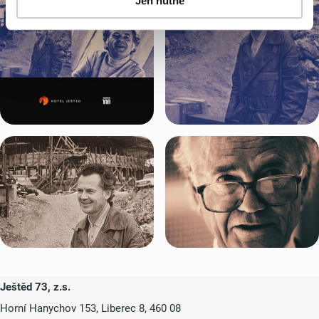
Jen nutné
zájem upravovat nastavení cookies, lze tak učinit
prostřednictvím
tlačítka Spravovat předvolby; zde se
rovněž dozvíte podmínky použití cookies a jejich
podrobný přehled
. Souhlasíte-li s výše uvedenými
postupy a použitím, pak klikněte na
tlačítko Povolit vše
a pokračujte dál na naše stránky
. Váš souhlas
uchováváme maximálně po dobu 12 měsíců. Vybrané
možnosti můžete kdykoliv změnit nebo odvolat souhlas
ve svém nastavení.
Ještěd 73, z.s.
Horní Hanychov 153, Liberec 8, 460 08