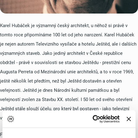
Karel Hubáček je významný český architekt, u něhož si právě v
tomto roce připomínáme 100 let od jeho narození. Karel Hubáček
je nejen autorem Televizního vysílače a hotelu Ještěd, ale i dalších
významných staveb. Jako jediný architekt v České republice
obdržel - právě v souvislosti se stavbou Ještědu - prestižní cenu
Augusta Perreta od Mezinárodní unie architektů, a to v roce 1969,
ještě několik let předtím, než byl Ještěd dostavěn a otevřen
veřejnosti. Ještěd je dnes Národní kulturní památkou a byl
veřejností zvolen za Stavbu XX. století. I 50 let od svého otevření
Ještěd stále slouží účelu, pro který byl postaven - jako televizní
vysílač a
vyhledávaný hotel
s
oblíbenou restaurací
.
Foto:
Pavel Štecha