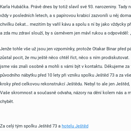
Karla Hubáčka. Právě dnes by totiž slavil své 93. narozeniny. Tady
vždy v posledních letech, a s papírovou krabicí zazvonili u něj dom
chvilku čekat… mezitím by vařil kávu a spolu s ní by jako vždycky 
a zda mu zdraví slouží, by s úsměvem jen mávl rukou a odpověděl:
Jenže tohle vše už jsou jen vzpomínky, protože Otakar Binar před pá
zůstal pocit, že mu ještě něco chtěl říct, něco s ním prodiskutovat
jsme vás znali osobně a mohli s vámi být v kontaktu. Děkujeme za 
původního nábytku před 10 lety při vzniku spolku Ještěd 73 a za v
kroky před celkovou rekonstrukcí Ještědu. Nebyl to ale jen Ještěd, 
Vaše skromnost a současně odvaha, názory na dění kolem nás a 
chybět.
Za celý tým spolku Ještěd 73 a
hotelu Ještěd