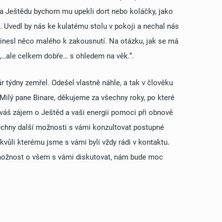
 na Ještědu bychom mu upekli dort nebo koláčky, jako
a. Uvedl by nás ke kulatému stolu v pokoji a nechal nás
přinesl něco malého k zakousnutí. Na otázku, jak se má
 „…ale celkem dobře… s ohledem na věk.“.
r týdny zemřel. Odešel vlastně náhle, a tak v člověku
. Milý pane Binare, děkujeme za všechny roky, po které
váš zájem o Ještěd a vaši energii pomoci při obnově
šechny další možnosti s vámi konzultovat postupné
kvůli kterému jsme s vámi byli vždy rádi v kontaktu.
možnost o všem s vámi diskutovat, nám bude moc