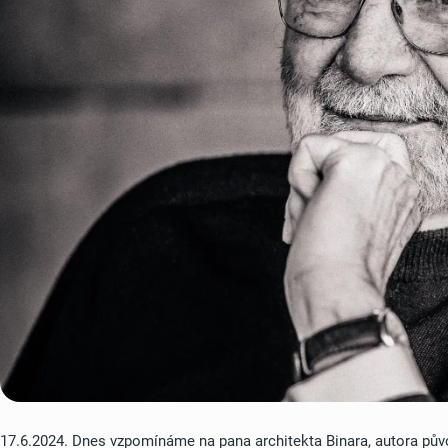
17.6.2024. Dnes vzpomínáme na pana architekta Binara, autora půvo