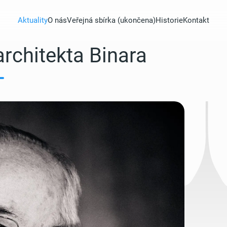
Aktuality
O nás
Veřejná sbírka (ukončena)
Historie
Kontakt
rchitekta Binara